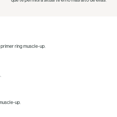
que te permitirá situarte en lo más alto de ellas.
 primer ring muscle-up.
.
 muscle-up.