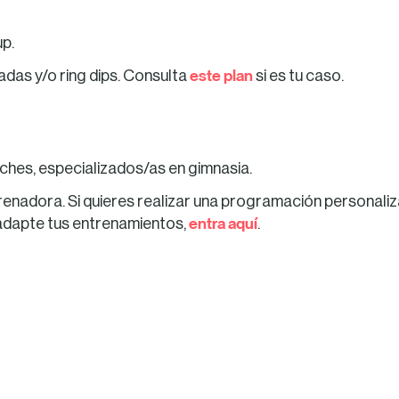
up.
este plan
das y/o ring dips. Consulta
si es tu caso.
ches, especializados/as en gimnasia.
renadora. Si quieres realizar una programación personali
entra aquí
 adapte tus entrenamientos,
.