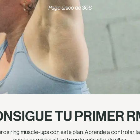
Pago único de 30€
NSIGUE TU PRIMER 
ros ring muscle-ups con este plan. Aprende a controlar las