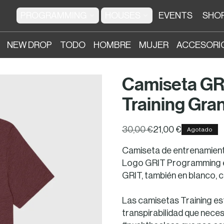
PROGRAMMING
HOUSES
EVENTS
SHO
NEW DROP
TODO
HOMBRE
MUJER
ACCESORI
Camiseta GR
Training Gra
30,00 €
21,00 €
Agotado
Camiseta de entrenamient
Logo GRIT Programming en
GRIT, también en blanco, c
Las camisetas Training es
transpirabilidad que necesi