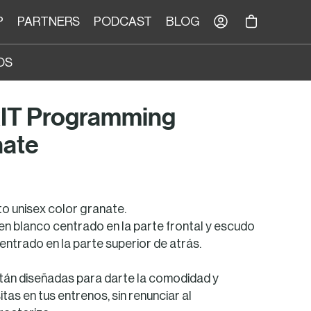
Tu Carrito
P
PARTNERS
PODCAST
BLOG
OS
IT Programming
nate
o unisex color granate.
 blanco centrado en la parte frontal y escudo
entrado en la parte superior de atrás.
tán diseñadas para darte la comodidad y
tas en tus entrenos, sin renunciar al